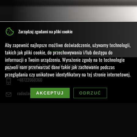
Zarządzaj zgodami na pliki cookie
Aby zapewnić najlepsze możliwe doświadczenie, używamy technologii,
takich jak pliki cookie, do przechowywania i/lub dostępu do
informacji o Twoim urządzeniu. Wyrażenie zgody na te technologie
Marszewiec 13
,
Oborniki
64-600
,
Wielkopolskie
pozwoli nam przetwarzać dane takie jak zachowanie podczas
przeglądania czy unikatowe identyfikatory na tej stronie internetowej.
+48722060360
radoslawgronostaj@op.pl
AKCEPTUJ
ODRZUĆ
GP Radosław Gronostaj –